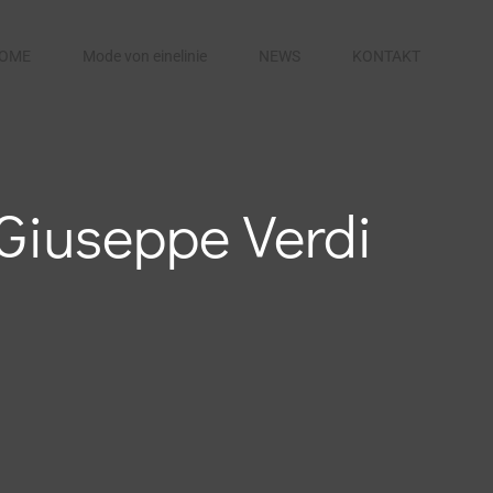
OME
Mode von einelinie
NEWS
KONTAKT
 Giuseppe Verdi