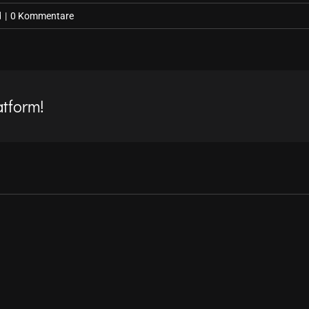
d
|
0 Kommentare
atform!