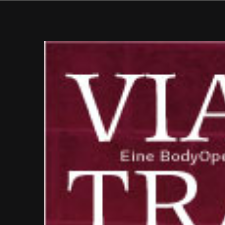
Zeige
grösseres
Bild