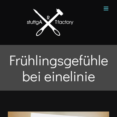
Zum
Inhalt
springen
Frühlingsgefühle
bei einelinie
Zeige