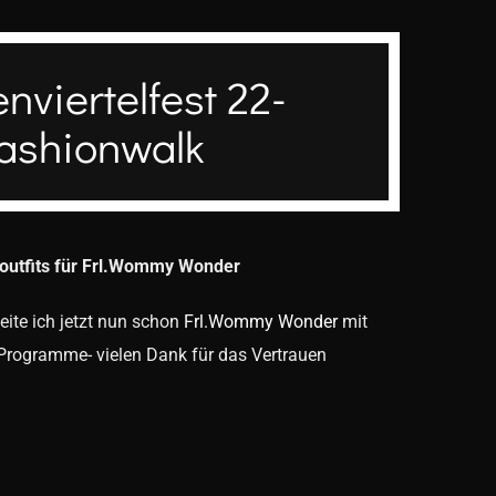
nviertelfest 22-
FASHIONWALK
lick zum Bohnenviertelfest- Freitag hatten wir
ashionwalk
einen Fashionwalk
Wilhelm Betz sein neues Buch " Charakterköpfe
-Buntes Stuttgart"
utfits für Frl.Wommy Wonder
rd
Sie sehen gerade einen Platzhalterinhalt von
eite ich jetzt nun schon
Frl.Wommy Wonder
mit
zugreifen, klicken Sie auf den Button unten. Bitte
bei Daten an Drittanbieter weitergegeben werden.
Programme- vielen Dank für das Vertrauen
Inhalt entsperren
Weitere Informationen