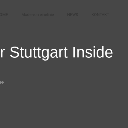
OME
Mode von einelinie
NEWS
KONTAKT
 Stuttgart Inside
App