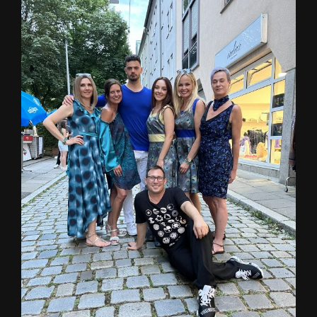
Zeige
grösseres
Bild