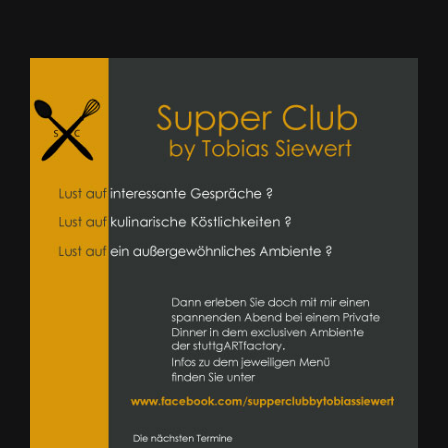
Zeige
grösseres
Bild