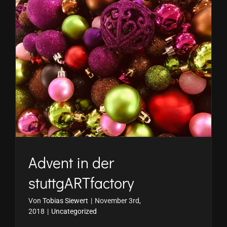
Advent in der
stuttgARTfactory
Von
Tobias Siewert
|
November 3rd,
2018
|
Uncategorized
© Copyright 2017 -
2026 stuttgARTfactory GmbH |
Impressum
|